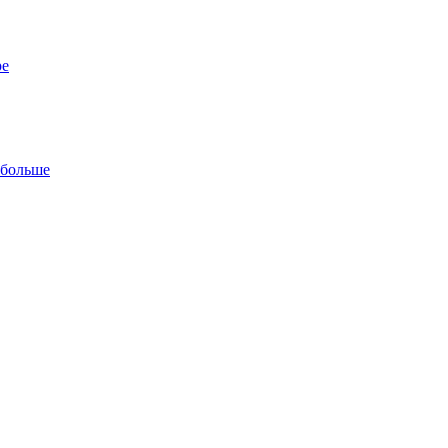
ре
 больше