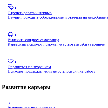
Отрепетировать интервью
Научим проходить собеседование и отвечать на неудобные
Вылечить синдром самозванца
Карьерный психолог поможет чувствовать себя увереннее
Справиться с выгоранием
Психолог поддержит, если не осталось сил на работу
Развитие карьеры
Развитие навыков и карьеры