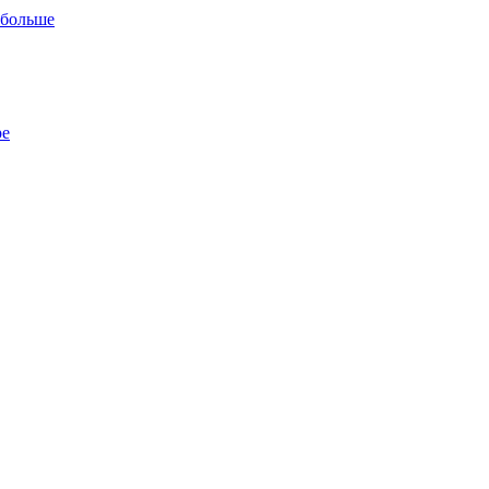
 больше
ре