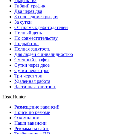
График 5/2
Гибкий график
Два через два
За последние три дня
За сутки
От прямых работодателей
Полный день
По совместительству
Подработка
Полная занятость
Для людей с инвалидностью
Сменный график
Сутки через двое
Сутки через трое
Три через три
Удаленная работа
Частичная занятость
HeadHunter
Размещение вакансий
Поиск по резюме
О компании
Наши вакансии
Реклама на сайте
Требования к ПО