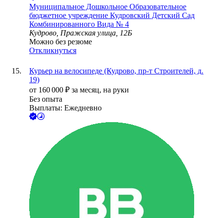
Муниципальное Дошкольное Образовательное
бюджетное учреждение Кудровский Детский Сад
Комбинированного Вида № 4
Кудрово, Пражская улица, 12Б
Можно без резюме
Откликнуться
Курьер на велосипеде (Кудрово, пр-т Строителей, д.
19)
от
160 000
₽
за месяц,
на руки
Без опыта
Выплаты: Ежедневно