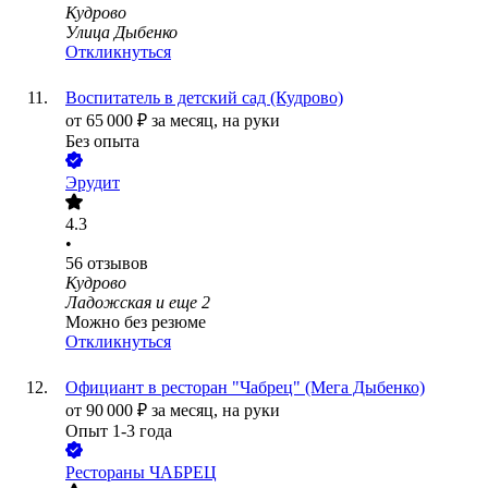
Кудрово
Улица Дыбенко
Откликнуться
Воспитатель в детский сад (Кудрово)
от
65 000
₽
за месяц,
на руки
Без опыта
Эрудит
4.3
•
56
отзывов
Кудрово
Ладожская
и еще
2
Можно без резюме
Откликнуться
Официант в ресторан "Чабрец" (Мега Дыбенко)
от
90 000
₽
за месяц,
на руки
Опыт 1-3 года
Рестораны ЧАБРЕЦ