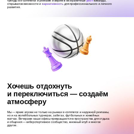
тренды в e-commerce и рекламе и верим в безграничный
рост
команды,
открывая возможности и
вариативность
для профессионального и личного
развития.
Хочешь отдохнуть
и переключиться — создаём
атмосферу
Мы — яркие игроки не только на рынках e‑commerce и наружной рекламы,
но и на волейбольных турнирах, забегах, футбольных и хоккейных
матчах. Вечерами наши офисы превращаются в пространства для отдыха
и общения — киберспортивное сообщество, книжный клуб и многое
другое.