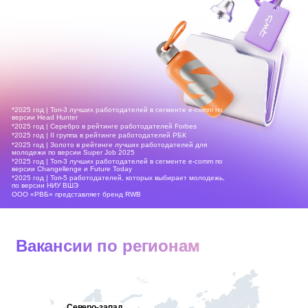
*2025 год | Топ-3 лучших работодателей в сегменте e-comm по
версии Head Hunter
*2025 год | Серебро в рейтинге работодателей Forbes
*2025 год | II группа в рейтинге работодателей РБК
*2025 год | Золото в рейтинге лучших работодателей для
молодежи по версии Super Job 2025
*2025 год | Топ-3 лучших работодателей в сегменте e-comm по
версии Changellenge и Future Today
*2025 год | Топ-5 работодателей, которых выбирает молодежь,
по версии НИУ ВШЭ
ООО «РВБ» представляет бренд RWB
Вакансии по регионам
Северо-запад