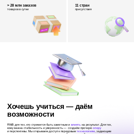
> 28 млн заказов
11 стран
товаров в сутки
присутствия
Хочешь учиться — даём
возможности
RWB для тех, кто стремится быть заметным и
влиять
на результат. Для тех,
кому важна стабильность и уверенность — создаём прочную
опору
и перспективы. Мы открываем доступ к передовым
технологиям
, задающим