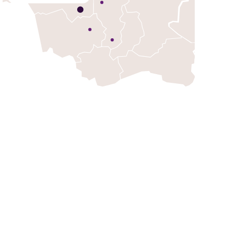
ИТ-команде
сотрудников
ся вместе
логиями для решения
положник
офф-прайс
ритейла в России.
ilia занимается
том с коллегами, а также открываем
инфраструктуры, созданием
ов в более 125 городах страны, и мы
наставничество. У каждого сотрудника
нием качественной
ративной библиотеке, обучающим
исоединяйтесь к Familia,
икальной отрасли офф-прайс
ели посещают магазины Familia свыше
гам для освоения новых навыков.
.
а
т!
е программы
тральном
 мы работаем в уникальном формате офф-
едставлены товары со скидками из коллекций
ь и поддержка
профессиональные конкурсы
вых и российских брендов, шоурумов,