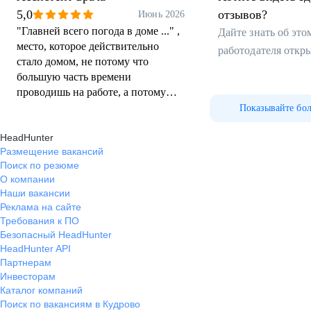
5,0
отзывов?
Июнь 2026
"Главней всего погода в доме ..." ,
Дайте знать об эт
место, которое действительно
работодателя откр
стало домом, не потому что
большую часть времени
проводишь на работе, а потому
что, тепло и комфортно, как дома.
Показывайте бо
Больше всего нравилось, что есть
HeadHunter
обратная связь, не просто
Размещение вакансий
существует, а действительно
Поиск по резюме
работает. Учитывались в работе не
О компании
только пожелания врачей, но и
Наши вакансии
мнение ассистентов, что
Реклама на сайте
немаловажно. Крутая,
Требования к ПО
современная, быстро
Безопасный HeadHunter
развивающаяся компания. Есть
HeadHunter API
возможность роста во всех
Партнерам
направлениях и предоставляется
Инвесторам
Каталог компаний
возможность выбора, это правда
Поиск по вакансиям в Кудрово
здорово. Приятно было работать в