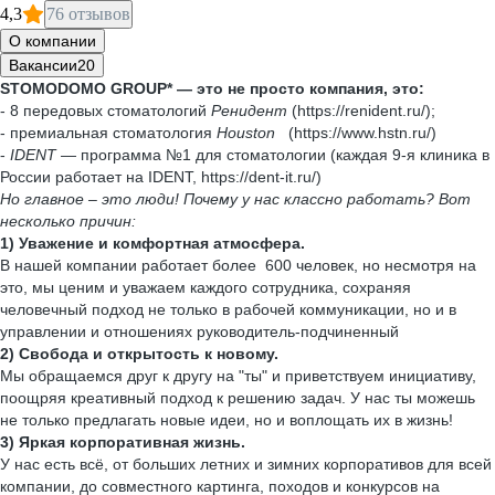
4,3
76 отзывов
О компании
Вакансии
20
STOMODOMO GROUP* — это не просто компания, это:
- 8 передовых стоматологий
Ренидент
(https://renident.ru/);
- премиальная стоматология
Houston
(https://www.hstn.ru/)
-
IDENT
— программа №1 для стоматологии (каждая 9-я клиника в
России работает на IDENT, https://dent-it.ru/)
Но главное – это люди! Почему у нас классно работать? Вот
несколько причин:
1) Уважение и комфортная атмосфера.
В нашей компании работает более 600 человек, но несмотря на
это, мы ценим и уважаем каждого сотрудника, сохраняя
человечный подход не только в рабочей коммуникации, но и в
управлении и отношениях руководитель-подчиненный
2) Свобода и открытость к новому.
Мы обращаемся друг к другу на "ты" и приветствуем инициативу,
поощряя креативный подход к решению задач. У нас ты можешь
не только предлагать новые идеи, но и воплощать их в жизнь!
3) Яркая корпоративная жизнь.
У нас есть всё, от больших летних и зимних корпоративов для всей
компании, до совместного картинга, походов и конкурсов на