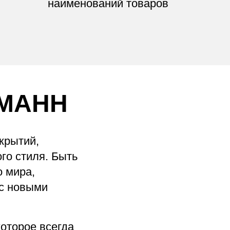
наименований товаров
МАНН
крытий,
го стиля. Быть
о мира,
 с новыми
оторое всегда