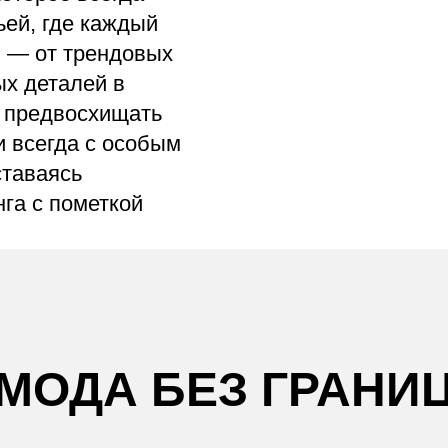
ьей, где каждый
я — от трендовых
ых деталей в
 предвосхищать
и всегда с особым
ставаясь
га с пометкой
МОДА БЕЗ ГРАНИ