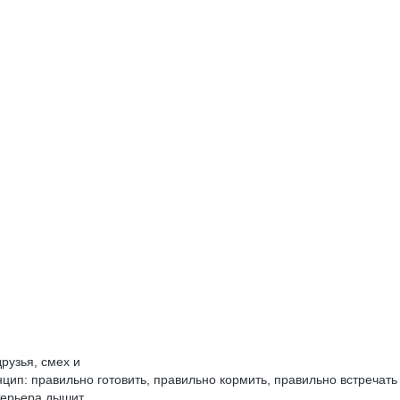
друзья, смех и
цип: правильно готовить, правильно кормить, правильно встречать 
терьера дышит