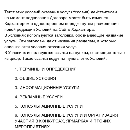
Текст этих условий оказания услуг (Условия) действителен
на момент подписания Договора может быть изменен
Хэдхантером в одностороннем порядке путем размещения
новой редакции Условий на Сайте Хэдхантера.
В Условиях используются заголовки, обозначающие название
услуги. Эти заголовки дают названия разделам, в которых
описываются условия оказания услуг.
В Условиях используются ссылки на пункты, состоящие только
из цифр. Такие ссылки ведут на пункты этих Условий.
1. ТЕРМИНЫ И ОПРЕДЕЛЕНИЯ
2. ОБЩИЕ УСЛОВИЯ
3. ИНФОРМАЦИОННЫЕ УСЛУГИ
1.1. Хэдхантер, или
Хэдхантер, ООО
4. РЕКЛАМНЫЕ УСЛУГИ
HeadHunter, или
«Хэдхантер», ИНН
2.1. Типы и статусы регистрации
5. КОНСУЛЬТАЦИОННЫЕ УСЛУГИ
Исполнитель
7718620740, адрес:
Типы регистрации
3.1. Предоставление доступа к базе данных
2.2. Активация услуг
6. КОНСУЛЬТАЦИОННЫЕ УСЛУГИ И ОРГАНИЗАЦИЯ
125047, г. Москва,
резюме с предложениями Соискателей
Описание и активация
УЧАСТИЯ В КОНКУРСАХ, ЯРМАРКАХ И ПРОЧИХ
2.1.1. Заказчику может быть присвоен один
4.0. Общие условия оказания рекламных услуг
внутригородская
о трудоустройстве с возможностью просмотра
МЕРОПРИЯТИЯХ
из Типов регистраций.
территория
4.0.1. Хэдхантер оказывает Заказчику услугу