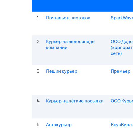
1
Почтальон листовок
SparkWav
2
Курьер на велосипеде
ООО Додо
компании
(корпорат
сеть)
3
Пеший курьер
Премьер
4
Курьер на лёгкие посылки
ООО Курь
5
Автокурьер
ВкусВилл.