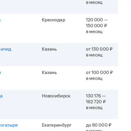
в месяц
h
Краснодар
120 000 —
150 000 ₽
в месяц
филид
Казань
от 130 000 ₽
в месяц
н
Казань
от 100 000 ₽
в месяц
да
Новосибирск
130 176 —
162 720 ₽
в месяц
Богатыря
Екатеринбург
до 80 000 ₽