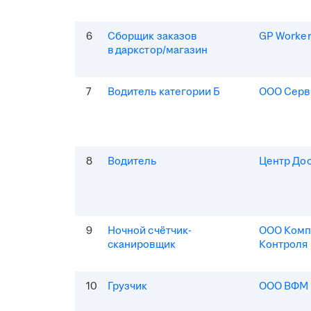
6
Сборщик заказов
GP Worke
в даркстор/магазин
7
Водитель категории Б
ООО Серв
8
Водитель
Центр До
9
Ночной счётчик-
ООО Комп
сканировщик
Контроля
10
Грузчик
ООО ВФМ 