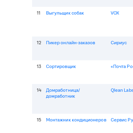
11
Выгульщик собак
VOX
12
Пикер онлайн-заказов
Сириус
13
Сортировщик
«Почта Ро
14
Домработница/
Qlean Lab
домработник
15
Монтажник кондиционеров
Сервис Р