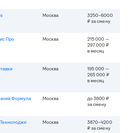
rs
Москва
3250–6000
₽ за смену
ис Про
Москва
215 000 —
297 000 ₽
в месяц
ставки
Москва
195 000 —
265 000 ₽
в месяц
ания Формула
Москва
до 3800 ₽
за смену
Технолоджи
Москва
3870–4200
₽ за смену