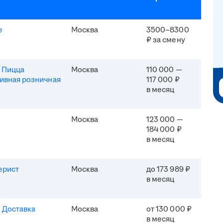
e
Москва
3500–8300
₽ за смену
 Пицца
Москва
110 000 —
ивная розничная
117 000 ₽
в месяц
Москва
123 000 —
184 000 ₽
в месяц
ерист
Москва
до 173 989 ₽
в месяц
 Доставка
Москва
от 130 000 ₽
в месяц