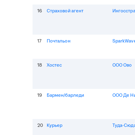
16
Страховой агент
Ингосстр
17
Почтальон
SparkWav
18
Хостес
ООО Ово
19
Бармен/барледи
ООО Де Н
20
Курьер
Туда-Сюд