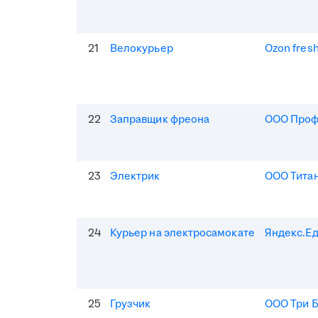
21
Велокурьер
Ozon fres
22
Заправщик фреона
ООО Про
23
Электрик
ООО Тита
24
Курьер на электросамокате
Яндекс.Е
25
Грузчик
ООО Три 