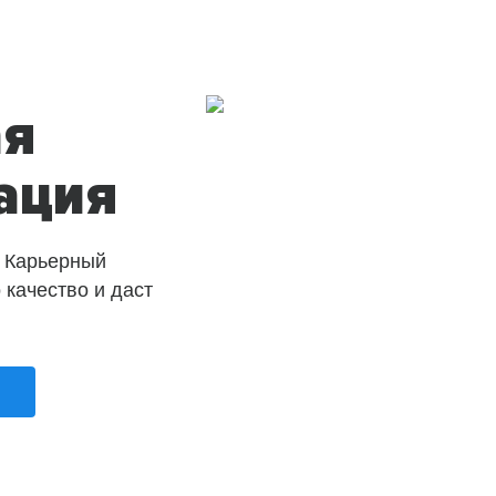
ая
ация
 Карьерный
о качество и даст