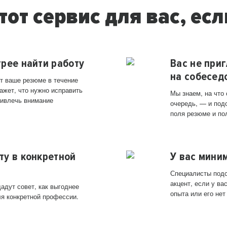
тот сервис для вас, есл
трее найти работу
Вас не при
на собесед
т ваше резюме в течение
ажет, что нужно исправить
Мы знаем, на что
ривлечь внимание
очередь, — и под
поля резюме и по
ту в конкретной
У вас мини
Специалисты подс
акцент, если у в
адут совет, как выгоднее
опыта или его нет
ля конкретной профессии.