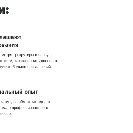
и:
глашают
ования
 смотрят рекрутеры в первую
скажем, как заполнить основные
лучить больше приглашений.
мальный опыт
кажут, на чём стоит сделать
ас мало профессионального
 вовсе.