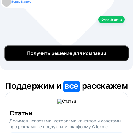
Борис Кашко
Юлия Изоитко
Александр Кулагин
Даниил Макаров
Екатерина Лазаренко
Юлия Изоитко
Получить решение для компании
Поддержим и
всё
расскажем
Статьи
Делимся новостями, историями клиентов и советами
про рекламные продукты и платформу Clickme