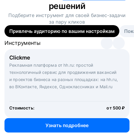
решений
Подберите инструмент для своей
бизнес-задачи
за пару кликов
Привлечь аудиторию по вашим настройкам
Пок
Инструменты
Инструменты
Инструменты
Виртуальный рекрутер
Clickme
Вакансия дня
Массовый подбор под ключ. Решите, сколько
Рекламная платформа от hh.ru: простой
Рекламный формат для вакансий на главной странице
кандидатов и когда вам нужно, и за дело возьмутся
технологичный сервис для продвижения вакансий
hh.ru. Увеличивает количество откликов
маркетологи, рекрутеры и проектные менеджеры
и проектов бизнеса на разных площадках: на hh.ru,
hh.ru с целым набором digital-инструментов
во ВКонтакте, Яндексе, Одноклассниках и Mail.ru
Стоимость:
от 200 000 ₽
Узнать подробнее
Стоимость:
от 500 ₽
Узнать подробнее
Узнать подробнее