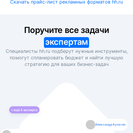
Скачать прайс-лист рекламных форматов hh.ru
Поручите все задачи
экспертам
Специалисты hh.ru подберут нужные инструменты,
помогут спланировать бюджет и найти лучшую
стратегию для ваших
бизнес-задач
+ ещё
4
эксперта
Екатерина Лазаренко
Александр Кулагин
Даниил Макаров
Борис Кашко
Юлия Изоитко