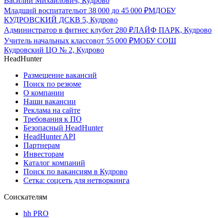
Василий Михайлович, Кудрово
Младший воспитатель
от
38 000
до
45 000
₽
МДОБУ
КУДРОВСКИЙ ДСКВ 5, Кудрово
Администратор в фитнес клуб
от
280
₽
ЛАЙФ ПАРК, Кудрово
Учитель начальных классов
от
55 000
₽
МОБУ СОШ
Кудровский ЦО № 2, Кудрово
HeadHunter
Размещение вакансий
Поиск по резюме
О компании
Наши вакансии
Реклама на сайте
Требования к ПО
Безопасный HeadHunter
HeadHunter API
Партнерам
Инвесторам
Каталог компаний
Поиск по вакансиям в Кудрово
Сетка: соцсеть для нетворкинга
Соискателям
hh PRO