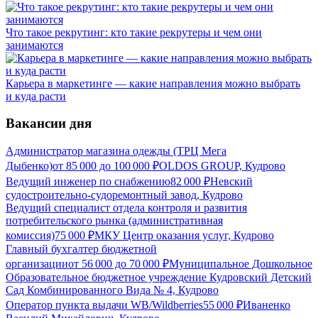
Что такое рекрутинг: кто такие рекрутеры и чем они
занимаются
Карьера в маркетинге — какие направления можно выбрать
и куда расти
Вакансии дня
Администратор магазина одежды (ТРЦ Мега
Дыбенко)
от
85 000
до
100 000
₽
OLDOS GROUP, Кудрово
Ведущий инженер по снабжению
82 000
₽
Невский
судостроительно-судоремонтный завод, Кудрово
Ведущий специалист отдела контроля и развития
потребительского рынка (административная
комиссия)
75 000
₽
МКУ Центр оказания услуг, Кудрово
Главный бухгалтер бюджетной
организации
от
56 000
до
70 000
₽
Муниципальное Дошкольное
Образовательное бюджетное учреждение Кудровский Детский
Сад Комбинированного Вида № 4, Кудрово
Оператор пункта выдачи WB/Wildberries
55 000
₽
Иваненко