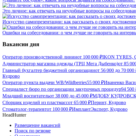
Это личное: как отвечать на неудобные вопросы на собеседова
Искусство самопрезентации: как рассказать о своих достижени
Ошибки на собеседовании: о чем лучше не говорить на интерв
Вакансии дня
Оператор производственной линии
от
100 000
₽
IKON TYRES, С
Администратор магазина одежды (ТРЦ Мега Дыбенко)
от
85 00
Главный бухгалтер бюджетной организации
от
56 000
до
70 000
Кудрово
Оператор пункта выдачи WB/Wildberries
55 000
₽
Иваненко Васи
Специалист бюро по организации закупочных процедур
94 500
Младший воспитатель
от
38 000
до
45 000
₽
МДОБУ КУДРОВСКИ
Сборщик изделий из пластмасс
от
65 000
₽
Перинт, Кудрово
Стоматолог-терапевт
от
100 000
₽
ИмплантЭксперт, Кудрово
HeadHunter
Размещение вакансий
Поиск по резюме