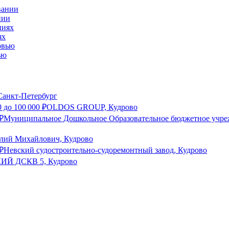
нии
ях
ью
анкт-Петербург
0
до
100 000
₽
OLDOS GROUP, Кудрово
₽
Муниципальное Дошкольное Образовательное бюджетное учре
лий Михайлович, Кудрово
₽
Невский судостроительно-судоремонтный завод, Кудрово
Й ДСКВ 5, Кудрово