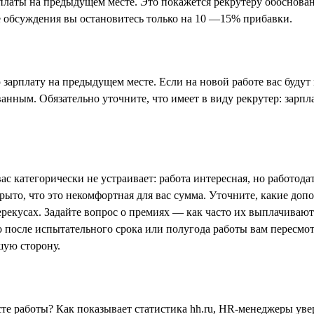
аты на предыдущем месте. Это покажется рекрутеру обоснованным
ссе обсуждения вы остановитесь только на 10 —15% прибавки.
 зарплату на предыдущем месте. Если на новой работе вас будут
ованным. Обязательно уточните, что имеет в виду рекрутер: зарп
ас категорически не устраивает: работа интересная, но работода
крыто, что это некомфортная для вас сумма. Уточните, какие до
ерекусах. Задайте вопрос о премиях — как часто их выплачивают 
то после испытательного срока или полугода работы вам пересмо
шую сторону.
те работы? Как показывает статистика hh.ru, HR-менеджеры уве