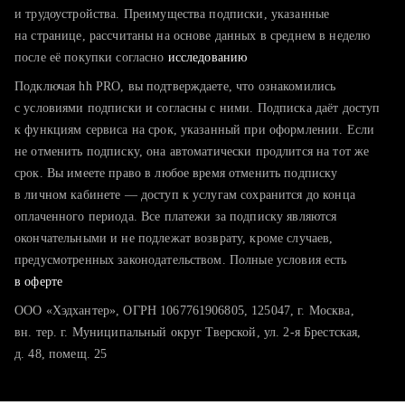
тратите много времени на поиск и вручную поднимаете
и трудоустройства. Преимущества подписки, указанные
резюме
на странице, рассчитаны на основе данных в среднем в неделю
после её покупки согласно
хотите сравнить себя с конкурентами и оценить шансы
исследованию
Подключая hh PRO, вы подтверждаете, что ознакомились
с условиями подписки и согласны с ними. Подписка даёт доступ
к функциям сервиса на срок, указанный при оформлении. Если
не отменить подписку, она автоматически продлится на тот же
срок. Вы имеете право в любое время отменить подписку
в личном кабинете — доступ к услугам сохранится до конца
оплаченного периода. Все платежи за подписку являются
окончательными и не подлежат возврату, кроме случаев,
предусмотренных законодательством. Полные условия есть
в оферте
ООО «Хэдхантер», ОГРН 1067761906805, 125047, г. Москва,
вн. тер. г. Муниципальный округ Тверской, ул. 2-я Брестская,
д. 48, помещ. 25