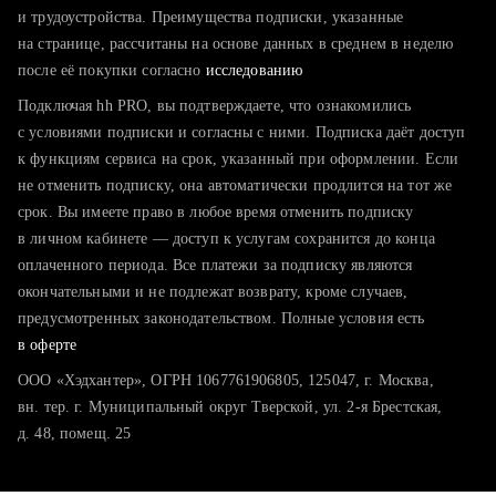
тратите много времени на поиск и вручную поднимаете
и трудоустройства. Преимущества подписки, указанные
резюме
на странице, рассчитаны на основе данных в среднем в неделю
после её покупки согласно
хотите сравнить себя с конкурентами и оценить шансы
исследованию
Подключая hh PRO, вы подтверждаете, что ознакомились
с условиями подписки и согласны с ними. Подписка даёт доступ
к функциям сервиса на срок, указанный при оформлении. Если
не отменить подписку, она автоматически продлится на тот же
срок. Вы имеете право в любое время отменить подписку
в личном кабинете — доступ к услугам сохранится до конца
оплаченного периода. Все платежи за подписку являются
окончательными и не подлежат возврату, кроме случаев,
предусмотренных законодательством. Полные условия есть
в оферте
ООО «Хэдхантер», ОГРН 1067761906805, 125047, г. Москва,
вн. тер. г. Муниципальный округ Тверской, ул. 2-я Брестская,
д. 48, помещ. 25